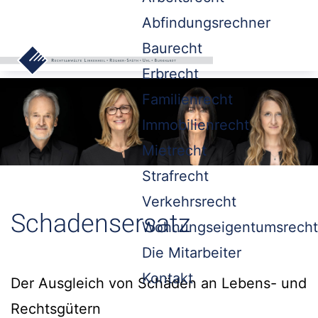
Abfindungsrechner
Baurecht
Erbrecht
Familienrecht
Immobilienrecht
Mietrecht
Strafrecht
Verkehrsrecht
Schadensersatz
Wohnungseigentumsrecht
Die Mitarbeiter
Kontakt
Der Ausgleich von Schäden an Lebens- und
Rechtsgütern