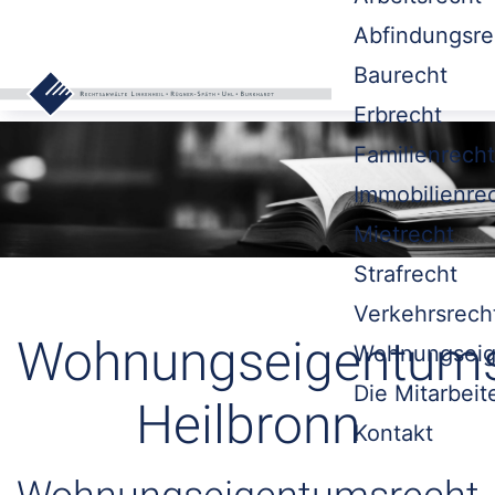
Abfindungsre
Baurecht
Erbrecht
Familienrecht
Immobilienre
Mietrecht
Strafrecht
Verkehrsrech
Wohnungseigentums
Wohnungseig
Die Mitarbeit
Heilbronn
Kontakt