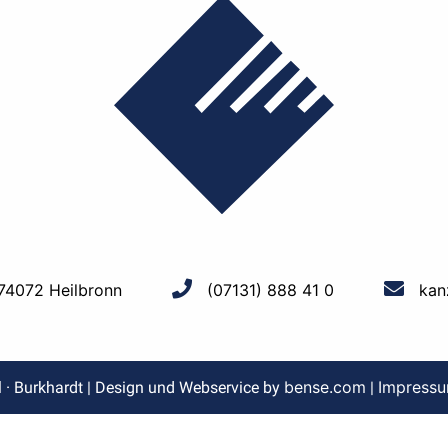
 74072 Heilbronn
(07131) 888 41 0
kan
bense.com
Impress
l · Burkhardt | Design und Webservice by
|