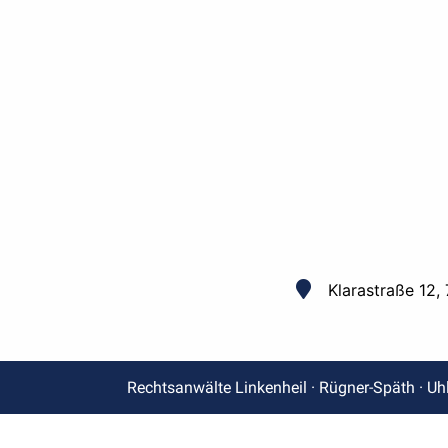
Klarastraße 12,
Rechtsanwälte Linkenheil · Rügner-Späth · Uh