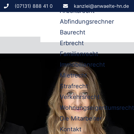
Leistungen
(07131) 888 41 0
kanzlei@anwaelte-hn.de
Arbeitsrecht
Abfindungsrechner
Baurecht
Erbrecht
Familienrecht
Immobilienrecht
Mietrecht
Strafrecht
Verkehrsrecht
Wohnungseigentumsrecht
Die Mitarbeiter
Kontakt