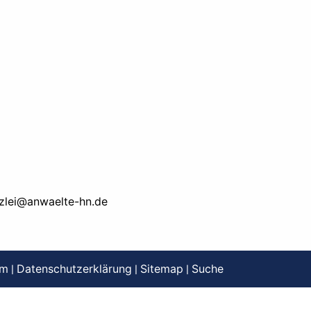
zlei@anwaelte-hn.de
um
Datenschutzerklärung
Sitemap
Suche
|
|
|