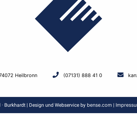
 74072 Heilbronn
(07131) 888 41 0
kan
bense.com
Impress
l · Burkhardt | Design und Webservice by
|