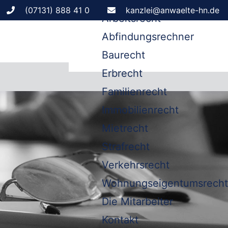
Leistungen
(07131) 888 41 0
kanzlei@anwaelte-hn.de
Arbeitsrecht
Abfindungsrechner
Baurecht
Erbrecht
Familienrecht
Immobilienrecht
Mietrecht
Strafrecht
Verkehrsrecht
Wohnungseigentumsrecht
Die Mitarbeiter
Kontakt