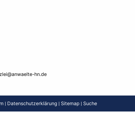
zlei@anwaelte-hn.de
um
Datenschutzerklärung
Sitemap
Suche
|
|
|